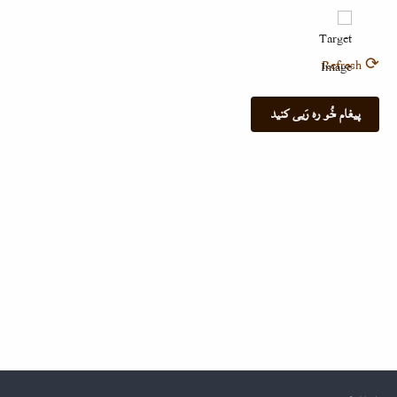
⟳ Refresh
Footer