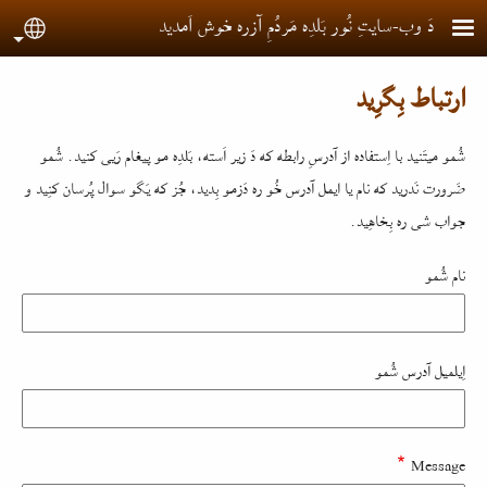
Skip to main conten
دَ وب-سایتِ نُور بَلدِه مَردُمِ آزره خوش اَمدید
guage
ارتباط بِگرِید
شُمو میتَنید با اِستفاده از آدرسِ رابطه که دَ زیر اَسته، بَلدِه مو پیغام رَیی کنید. شُمو
ضَرورت نَدرید که نام یا ایمل آدرس خُو ره دَزمو بِدید، جُز که یَگو سوال پُرسان کنِید و
جواب شی ره بِخاهِید.
نام شُمو
اِیلمیل آدرس شُمو
Message